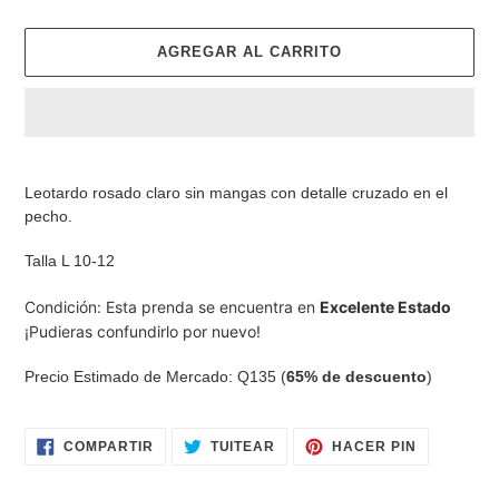
AGREGAR AL CARRITO
Agregando
el
Leotardo rosado claro sin mangas con detalle cruzado en el
producto
pecho.
a
tu
Talla L 10-12
carrito
de
Condición: Esta prenda se encuentra en
Excelente Estado
compra
¡Pudieras confundirlo por nuevo!
Precio Estimado de Mercado: Q135 (
65% de descuento
)
COMPARTIR
TUITEAR
PINEAR
COMPARTIR
TUITEAR
HACER PIN
EN
EN
EN
FACEBOOK
TWITTER
PINTERES