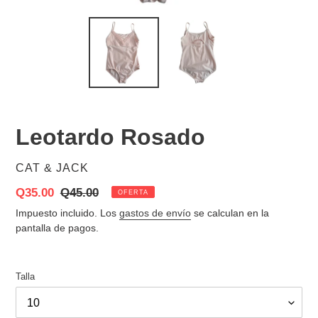
Leotardo Rosado
PROVEEDOR
CAT & JACK
Precio
Q35.00
Precio
Q45.00
OFERTA
de
habitual
Impuesto incluido. Los
gastos de envío
se calculan en la
venta
pantalla de pagos.
Talla